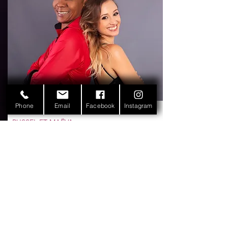
Phone
Email
Facebook
Instagram
LES PROFS
RUSSEL ET MAËVA
Russel et Maëva
Deux passionnés de danse depuis des
années, ils vous apprendront comment vous
exprimer, vous sentir bien avec la musique !
Infos